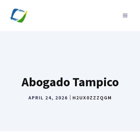
Skip
to
MENU
content
Abogado Tampico
APRIL 24, 2026
H2UX0ZZZQGM